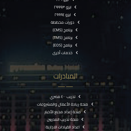
ايزو ٢٩٩٩٣
ايزو ٢٩٩٩٤
دورات مخططة
برنامج (CMS)
برنامج (TMS)
برنامج (EOS)
خدمات أخرى
المبادرات
تدريب ٤٠٠٠ مصري
منحة ريادة الأعمال والمشروعات
منحة إعداد مذيع الأخبار
منحة تدريب المدربين
اعداد القيادات الادارية