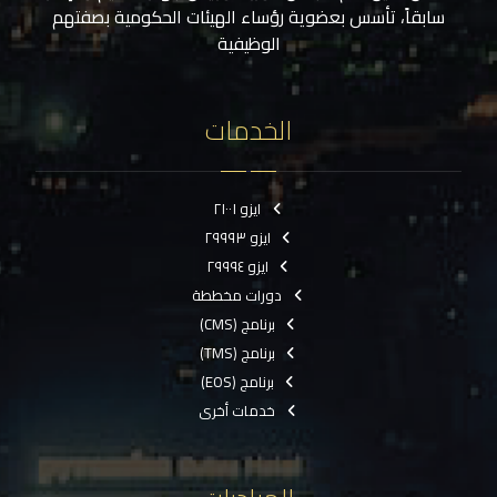
سابقاً، تأسس بعضوية رؤساء الهيئات الحكومية بصفتهم
الوظيفية
الخدمات
ايزو ٢١٠٠١
ايزو ٢٩٩٩٣
ايزو ٢٩٩٩٤
دورات مخططة
برنامج (CMS)
برنامج (TMS)
برنامج (EOS)
خدمات أخرى