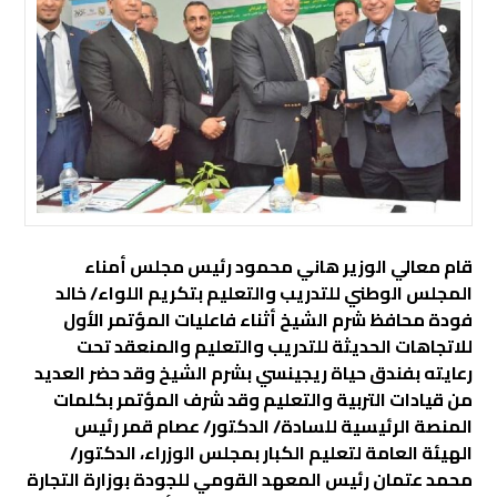
قام معالي الوزير هاني محمود رئيس مجلس أمناء
المجلس الوطني للتدريب والتعليم بتكريم اللواء/ خالد
فودة محافظ شرم الشيخ أثناء فاعليات المؤتمر الأول
للاتجاهات الحديثة للتدريب والتعليم والمنعقد تحت
رعايته بفندق حياة ريجينسي بشرم الشيخ وقد حضر العديد
من قيادات التربية والتعليم وقد شرف المؤتمر بكلمات
المنصة الرئيسية للسادة/ الدكتور/ عصام قمر رئيس
الهيئة العامة لتعليم الكبار بمجلس الوزراء، الدكتور/
محمد عتمان رئيس المعهد القومي للجودة بوزارة التجارة