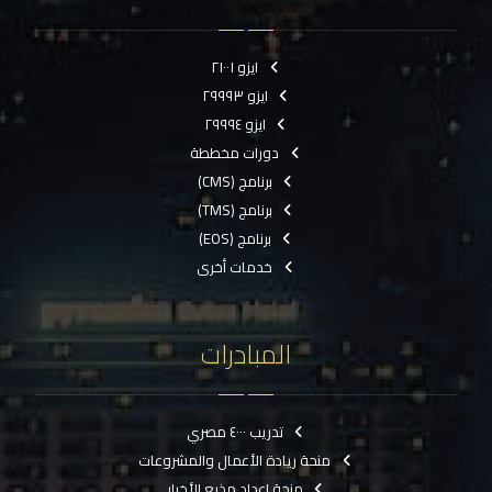
ايزو ٢١٠٠١
ايزو ٢٩٩٩٣
ايزو ٢٩٩٩٤
دورات مخططة
برنامج (CMS)
برنامج (TMS)
برنامج (EOS)
خدمات أخرى
المبادرات
تدريب ٤٠٠٠ مصري
منحة ريادة الأعمال والمشروعات
منحة إعداد مذيع الأخبار