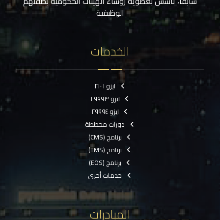
سابقاً، تأسس بعضوية رؤساء الهيئات الحكومية بصفتهم
الوظيفية
الخدمات
ايزو ٢١٠٠١
ايزو ٢٩٩٩٣
ايزو ٢٩٩٩٤
دورات مخططة
برنامج (CMS)
برنامج (TMS)
برنامج (EOS)
خدمات أخرى
المبادرات