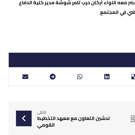
حضر معه اللواء أركان حرب تامر شوشة مدير كلية الدفاع
طني في المجتمع
التالى
تدشين التعاون مع معهد التخطيط
القومي