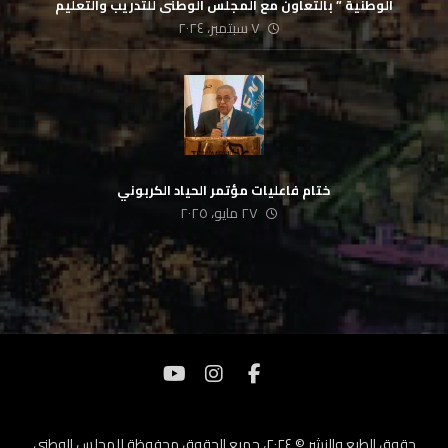
الوطنية ” بالتعاون مع المجلس الوطنى للتدريب والتعليم
٧ سبتمبر، ٢٠٢٤
ختام فاعليات مؤتمر الحياد الكربوني
٢٧ مايو، ٢٠٢٥
حقوق الطبع والنشر © ٢٠٢٤، جميع الحقوق محفوظة للمجلس الوطنى