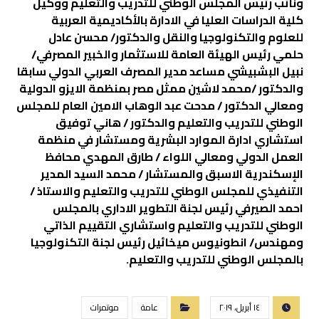
ونائب رئيس المجلس الوطني للتدريب والتعليم ووكيل
كلية الدراسات العليا في الادارة بالأكاديمية العربية
للعلوم والتكنولوجيا والنقل والدكتور/ محسن عادل
حلمي رئيس الهيئة العامة للاستثمار والخبير المصرفي/
نبيل البشبيشي مساعد مدير المصرف العربي الدولي سابقا
والدكتور /محمد لاشين ممثل مصر بمنظمة الايزو الدولية
ومعالي الدكتور / مدحت عبد الوهاب الامين العام للمجلس
الوطني للتدريب والتعليم والدكتور / هاني توفيق
استشاري ادارة الموارد البشرية ومستشار في منظمة
العمل الدولي ومعالي اللواء / طارق المهدي محافظ
الإسكندرية الاسبق والمستشار / محمد السيد المدير
التنفيذي للمجلس الوطني للتدريب والتعليم والاستاذ /
احمد الصيرفي رئيس لجنة التطوير الاداري بالمجلس
الوطني للتدريب والتعليم واستشاري التقييم الذاتي
ومهندس/ انطونيوس ميخائيل رئيس لجنة التكنولوجيا
بالمجلس الوطني للتدريب والتعليم.
١٤ أبريل، ٢٠١٩
عامة
موتمرات