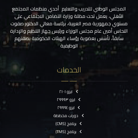
المجلس الوطني للتدريب والتعليم أحدي منظمات المجتمع
الأهلي، يعمل تحت مظلة وزارة التضامن الاجتماعي على
مستوي جمهورية مصر العربية، برئاسة معالي الدكتور صفوت
النحاس أمين عام مجلس الوزراء ورئيس جهاز التنظيم والإدارة
سابقاً، تأسس بعضوية رؤساء الهيئات الحكومية بصفتهم
الوظيفية
الخدمات
ايزو ٢١٠٠١
ايزو ٢٩٩٩٣
ايزو ٢٩٩٩٤
دورات مخططة
برنامج (CMS)
برنامج (TMS)