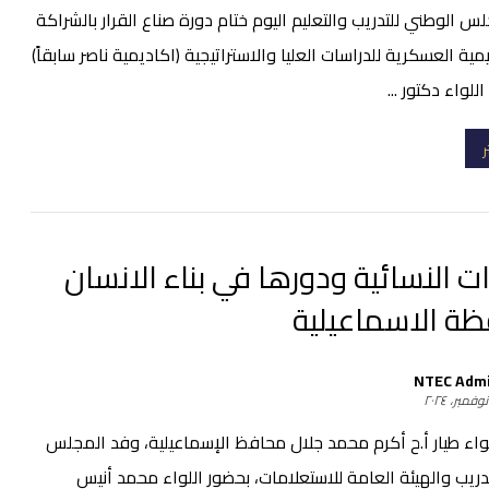
 الوطني للتدريب والتعليم اليوم ختام دورة صناع القرار بالشراكة
ية العسكرية للدراسات العليا والاستراتيجية (اكاديمية ناصر سابقاً)
لواء دكتور ...
ر
ات النسائية ودورها في بناء الانسان
ة الاسماعيلية
NTEC Adm
واء طيار أ.ح أكرم محمد جلال محافظ الإسماعيلية، وفد المجلس
دريب والهيئة العامة للاستعلامات، بحضور اللواء محمد أنيس