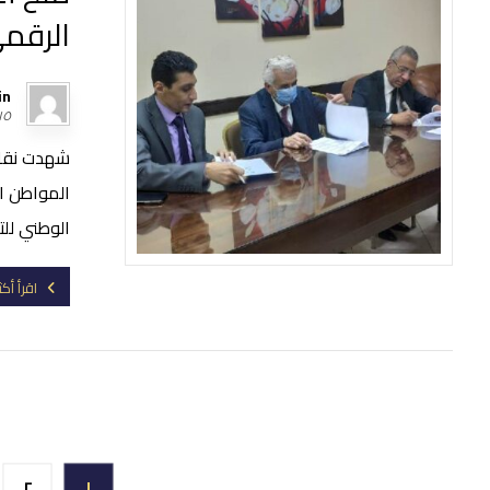
الرقم
in
١٥ أبريل، ٠٢١
شهدت نقاب
المواطن ا
الوطني للت
اقرأ أكث
٢
١