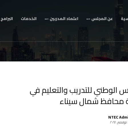
سية
عن المجلس
اعتماد المدربين
الخدمات
البرامج 
 الوطني للتدريب والتعليم في
 محافظ شمال سيناء
NTEC Adm
٢