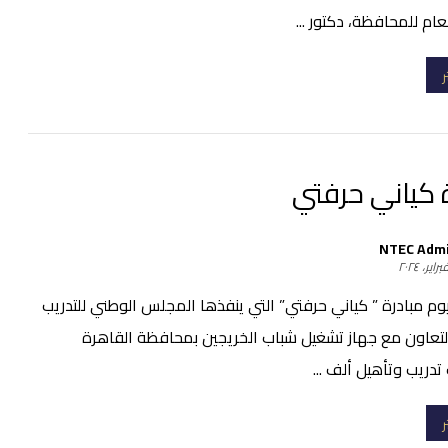
عام للمحافظة، دكتور ...
ر
 كياني حرفتي
NTEC Adm
وم مبادرة ” كياني حرفتي” التي ينفذها المجلس الوطني للتدريب
التعاون مع جهاز تشغيل شباب الخريجين بمحافظة القاهرة
ريب وتأهيل ألف ...
ر