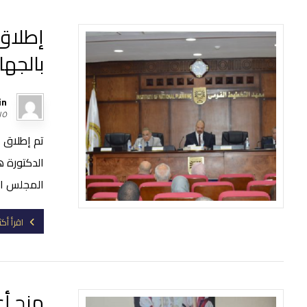
إطلاق 
بالجهاز
in
١٥ أغسطس، ٠٢١
تم إطلاق ا
الدكتورة ه
المجلس الو
اقرأ أكث
منح أع