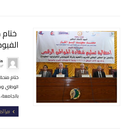
‏ ختام
الفيوم
in
١٢ ديسمبر، ٢٠٢١
ختام منحة
الوطني وش
بالجامعة، 
اقرأ أكث