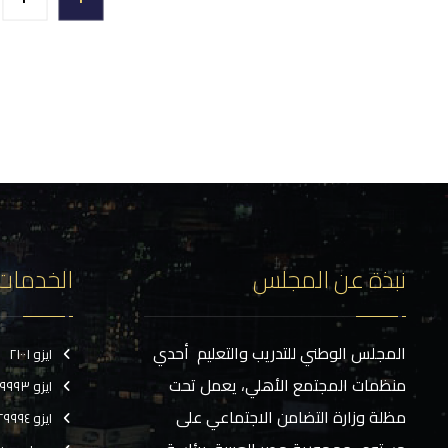
نبذة عن المجلس
الخدمات
المجلس الوطني للتدريب والتعليم أحدي
ايزو ٢١٠٠١
منظمات المجتمع الأهلي، يعمل تحت
ايزو ٢٩٩٩٣
مظلة وزارة التضامن الاجتماعي على
ايزو ٢٩٩٩٤