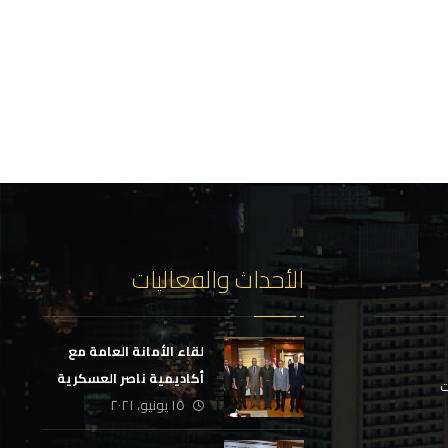
الأحداث والفعاليات
لقاء الأمانة العامة مع
أكاديمية ناصر العسكرية
ت
١٥ يونيو، ٢٠٢١
العليا