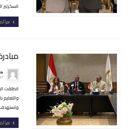
السكرتير ال
اقرأ أكث
مبادرة
in
٢ فبراير، ٢٠٢٤
انطلقت الي
والتعليم ب
وتستهدف تد
اقرأ أكث