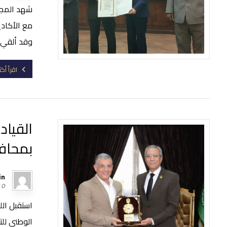
شهد المجلس
مع الأكاديم
وقد ألقي ال
اقرأ أكث
القياد
بمحافظ
in
٥ نوفمبر، ٢٠٢٤
استقبل الل
الوطني للت