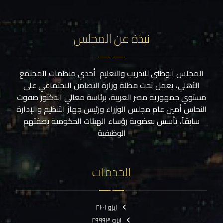
نبذة عن المجلس
المجلس الوطني للتدريب والتعليم أحدي منظمات المجتمع
الأهلي، يعمل تحت مظلة وزارة التضامن الاجتماعي على
مستوي جمهورية مصر العربية، برئاسة معالي الدكتور صفوت
النحاس أمين عام مجلس الوزراء ورئيس جهاز التنظيم والإدارة
سابقاً، تأسس بعضوية رؤساء الهيئات الحكومية بصفتهم
الوظيفية
الخدمات
ايزو ٢١٠٠١
ايزو ٢٩٩٩٣