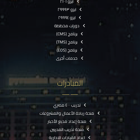
ايزو ٢١٠٠١
ايزو ٢٩٩٩٣
ايزو ٢٩٩٩٤
دورات مخططة
برنامج (CMS)
برنامج (TMS)
برنامج (EOS)
خدمات أخرى
المبادرات
تدريب ٤٠٠٠ مصري
منحة ريادة الأعمال والمشروعات
منحة إعداد مذيع الأخبار
منحة تدريب المدربين
اعداد القيادات الادارية