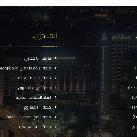
المبادرات
تدريب ٤٠٠٠ مصري
منحة ريادة الأعمال والمشروعا
منحة إعداد مذيع الأخبار
ططة
منحة تدريب المدربين
اعداد القيادات الادارية
منحة ٢٠٠٠ مشروع
منحة برامج الخدمات الامنية
رى
منحة برامج سيسكو