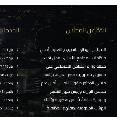
نبذة عن المجلس
الخدمات
المجلس الوطني للتدريب والتعليم أحدي
ايزو ٢١٠٠١
منظمات المجتمع الأهلي، يعمل تحت
ايزو ٢٩٩٩٣
مظلة وزارة التضامن الاجتماعي على
ايزو ٢٩٩٩٤
مستوي جمهورية مصر العربية، برئاسة
دورات مخ
معالي الدكتور صفوت النحاس أمين عام
برنامج (CMS)
مجلس الوزراء ورئيس جهاز التنظيم
برنامج (TMS)
والإدارة سابقاً، تأسس بعضوية رؤساء
برنامج (EOS)
الهيئات الحكومية بصفتهم الوظيفية
خدمات أخ