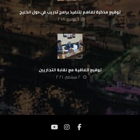
‏توقيع مذكرة تفاهم لتنفيذ برامج تدريب في دول الخليج
٦ يونيو، ٢٠١٨
توقيع اتفاقية مع نقابة التجاريين
٢ سبتمبر، ٢٠٢١