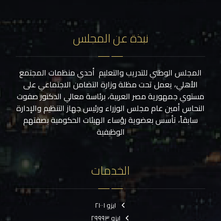
نبذة عن المجلس
المجلس الوطني للتدريب والتعليم أحدي منظمات المجتمع
الأهلي، يعمل تحت مظلة وزارة التضامن الاجتماعي على
مستوي جمهورية مصر العربية، برئاسة معالي الدكتور صفوت
النحاس أمين عام مجلس الوزراء ورئيس جهاز التنظيم والإدارة
سابقاً، تأسس بعضوية رؤساء الهيئات الحكومية بصفتهم
الوظيفية
الخدمات
ايزو ٢١٠٠١
ايزو ٢٩٩٩٣