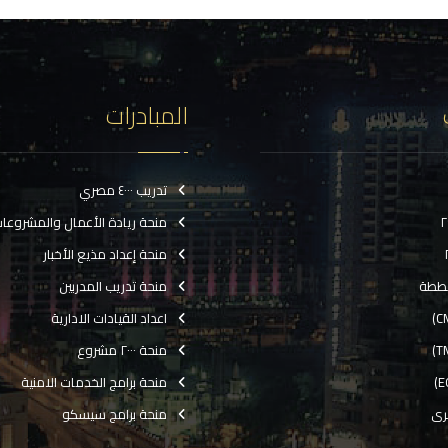
المبادرات
تدريب ٤٠٠٠ مصري
منحة ريادة الأعمال والمشروعا
منحة إعداد مذيع الأخبار
ططة
منحة تدريب المدربين
اعداد القيادات الادارية
منحة ٢٠٠٠ مشروع
منحة برامج الخدمات الامنية
رى
منحة برامج سيسكو