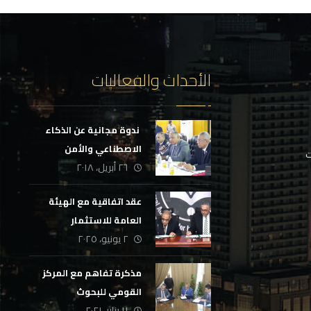
الأحداث والفعاليات
‏ ندوة مجانية عن الذكاء
الاصطناعي والأمن
ت
٢٦ أبريل، ٢٠١٨
السيبراني
عقد اتفاقية مع الهيئة
العامة للاستثمار
٢ يونيو، ٢٠٢٥
مذكرة تفاهم مع المركز
القومي للبحوث
١١ يناير، ٢٠٢١