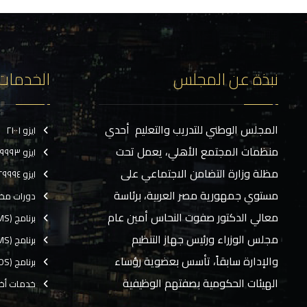
نبذة عن المجلس
الخدمات
المجلس الوطني للتدريب والتعليم أحدي
ايزو ٢١٠٠١
منظمات المجتمع الأهلي، يعمل تحت
ايزو ٢٩٩٩٣
مظلة وزارة التضامن الاجتماعي على
ايزو ٢٩٩٩٤
مستوي جمهورية مصر العربية، برئاسة
دورات مخ
معالي الدكتور صفوت النحاس أمين عام
برنامج (CMS)
مجلس الوزراء ورئيس جهاز التنظيم
برنامج (TMS)
والإدارة سابقاً، تأسس بعضوية رؤساء
برنامج (EOS)
الهيئات الحكومية بصفتهم الوظيفية
خدمات أخ