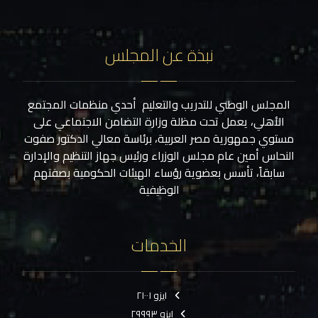
نبذة عن المجلس
المجلس الوطني للتدريب والتعليم أحدي منظمات المجتمع
الأهلي، يعمل تحت مظلة وزارة التضامن الاجتماعي على
مستوي جمهورية مصر العربية، برئاسة معالي الدكتور صفوت
النحاس أمين عام مجلس الوزراء ورئيس جهاز التنظيم والإدارة
سابقاً، تأسس بعضوية رؤساء الهيئات الحكومية بصفتهم
الوظيفية
الخدمات
ايزو ٢١٠٠١
ايزو ٢٩٩٩٣