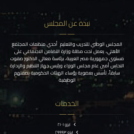
نبذة عن المجلس
المجلس الوطني للتدريب والتعليم أحدي منظمات المجتمع
الأهلي، يعمل تحت مظلة وزارة التضامن الاجتماعي على
مستوي جمهورية مصر العربية، برئاسة معالي الدكتور صفوت
النحاس أمين عام مجلس الوزراء ورئيس جهاز التنظيم والإدارة
سابقاً، تأسس بعضوية رؤساء الهيئات الحكومية بصفتهم
الوظيفية
الخدمات
ايزو ٢١٠٠١
ايزو ٢٩٩٩٣