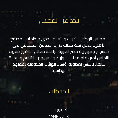
نبذة عن المجلس
المجلس الوطني للتدريب والتعليم أحدي منظمات المجتمع
الأهلي، يعمل تحت مظلة وزارة التضامن الاجتماعي على
مستوي جمهورية مصر العربية، برئاسة معالي الدكتور صفوت
النحاس أمين عام مجلس الوزراء ورئيس جهاز التنظيم والإدارة
سابقاً، تأسس بعضوية رؤساء الهيئات الحكومية بصفتهم
الوظيفية
الخدمات
ايزو ٢١٠٠١
ايزو ٢٩٩٩٣