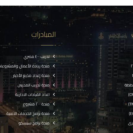
المبادرات
تدريب ٤٠٠٠ مصري
منحة ريادة الأعمال والمشروعا
منحة إعداد مذيع الأخبار
ططة
منحة تدريب المدربين
اعداد القيادات الادارية
منحة ٢٠٠٠ مشروع
منحة برامج الخدمات الامنية
رى
منحة برامج سيسكو