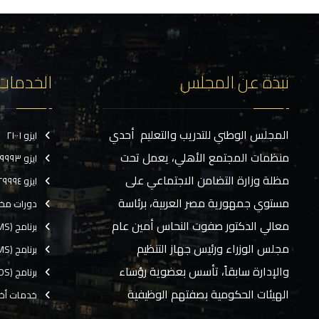
نبذة عن المجلس
الخدمات
المجلس الوطني للتدريب والتعليم أحدي
ايزو ٢١٠٠١
منظمات المجتمع الأهلي، يعمل تحت
ايزو ٢٩٩٩٣
مظلة وزارة التضامن الاجتماعي على
ايزو ٢٩٩٩٤
مستوي جمهورية مصر العربية، برئاسة
دورات مخ
معالي الدكتور صفوت النحاس أمين عام
برنامج (CMS)
مجلس الوزراء ورئيس جهاز التنظيم
برنامج (TMS)
والإدارة سابقاً، تأسس بعضوية رؤساء
برنامج (EOS)
الهيئات الحكومية بصفتهم الوظيفية
خدمات أخ