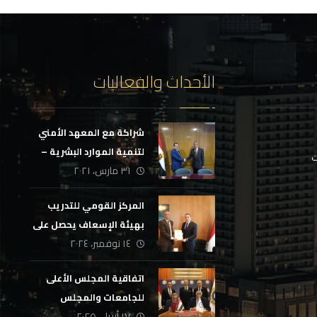
الأحداث والفعاليات
شراكة مع المعهد الأمني
لتنمية الموارد البشرية –
ت
٣١ مارس، ٢٠٢١
وزارة الداخلية
المركز القومي للتدريب
بهيئة الإسعاف يحصل على
١٤ نوفمبر، ٢٠٢٤
شهادة الجودة للسنة
الثانية
اتفاقية المجلس الأعلى
للجامعات والمجلس
١٧ أبريل، ٢٠٢٥
الوطني للتدريب والتعليم