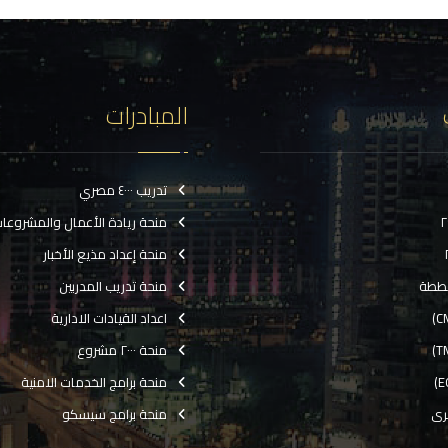
المبادرات
تدريب ٤٠٠٠ مصري
منحة ريادة الأعمال والمشروعا
منحة إعداد مذيع الأخبار
ططة
منحة تدريب المدربين
اعداد القيادات الادارية
منحة ٢٠٠٠ مشروع
منحة برامج الخدمات الامنية
رى
منحة برامج سيسكو