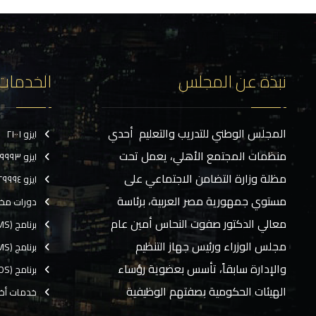
نبذة عن المجلس
الخدمات
المجلس الوطني للتدريب والتعليم أحدي
ايزو ٢١٠٠١
منظمات المجتمع الأهلي، يعمل تحت
ايزو ٢٩٩٩٣
مظلة وزارة التضامن الاجتماعي على
ايزو ٢٩٩٩٤
مستوي جمهورية مصر العربية، برئاسة
دورات مخ
معالي الدكتور صفوت النحاس أمين عام
برنامج (CMS)
مجلس الوزراء ورئيس جهاز التنظيم
برنامج (TMS)
والإدارة سابقاً، تأسس بعضوية رؤساء
برنامج (EOS)
الهيئات الحكومية بصفتهم الوظيفية
خدمات أخ