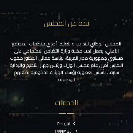
نبذة عن المجلس
المجلس الوطني للتدريب والتعليم أحدي منظمات المجتمع
الأهلي، يعمل تحت مظلة وزارة التضامن الاجتماعي على
مستوي جمهورية مصر العربية، برئاسة معالي الدكتور صفوت
النحاس أمين عام مجلس الوزراء ورئيس جهاز التنظيم والإدارة
سابقاً، تأسس بعضوية رؤساء الهيئات الحكومية بصفتهم
الوظيفية
الخدمات
ايزو ٢١٠٠١
ايزو ٢٩٩٩٣