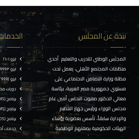
نبذة عن المجلس
الخدمات
المجلس الوطني للتدريب والتعليم أحدي
ايزو ٢١٠٠١
منظمات المجتمع الأهلي، يعمل تحت
ايزو ٢٩٩٩٣
مظلة وزارة التضامن الاجتماعي على
ايزو ٢٩٩٩٤
مستوي جمهورية مصر العربية، برئاسة
دورات مخ
معالي الدكتور صفوت النحاس أمين عام
برنامج (CMS)
مجلس الوزراء ورئيس جهاز التنظيم
برنامج (TMS)
والإدارة سابقاً، تأسس بعضوية رؤساء
برنامج (EOS)
الهيئات الحكومية بصفتهم الوظيفية
خدمات أخ