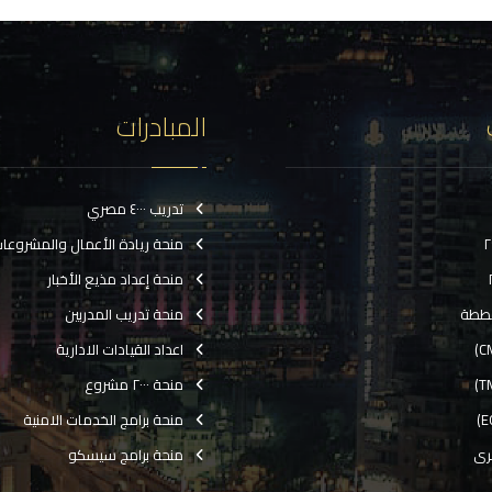
المبادرات
تدريب ٤٠٠٠ مصري
منحة ريادة الأعمال والمشروعا
منحة إعداد مذيع الأخبار
ططة
منحة تدريب المدربين
اعداد القيادات الادارية
منحة ٢٠٠٠ مشروع
منحة برامج الخدمات الامنية
رى
منحة برامج سيسكو