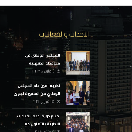
الأحداث والفعاليات
المجلس الوطني في
محافظة الدقهلية
ت
٤ مارس، ٢٠٢٣
تكريم امين عام المجلس
الوطني من السفيرة نجوى
١٥ فبراير، ٢٠٢١
أبراهيم
‏ ختام دورة اعداد القيادات
الادارية بالتعاون مع
٥ مايو، ٢٠١٨
اكاديمية السادات