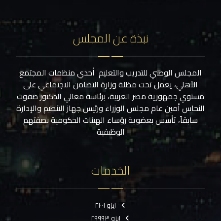
نبذة عن المجلس
المجلس الوطني للتدريب والتعليم أحدي منظمات المجتمع
الأهلي، يعمل تحت مظلة وزارة التضامن الاجتماعي على
مستوي جمهورية مصر العربية، برئاسة معالي الدكتور صفوت
النحاس أمين عام مجلس الوزراء ورئيس جهاز التنظيم والإدارة
سابقاً، تأسس بعضوية رؤساء الهيئات الحكومية بصفتهم
الوظيفية
الخدمات
ايزو ٢١٠٠١
ايزو ٢٩٩٩٣