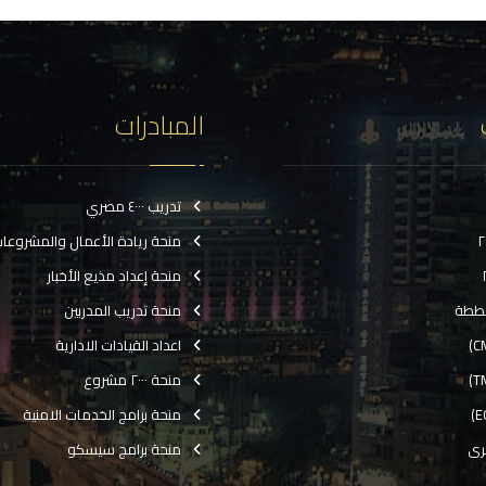
المبادرات
تدريب ٤٠٠٠ مصري
منحة ريادة الأعمال والمشروعا
منحة إعداد مذيع الأخبار
ططة
منحة تدريب المدربين
اعداد القيادات الادارية
منحة ٢٠٠٠ مشروع
منحة برامج الخدمات الامنية
رى
منحة برامج سيسكو