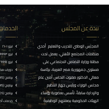
نبذة عن المجلس
الخدمات
المجلس الوطني للتدريب والتعليم أحدي
ايزو ٢١٠٠١
منظمات المجتمع الأهلي، يعمل تحت
ايزو ٢٩٩٩٣
مظلة وزارة التضامن الاجتماعي على
ايزو ٢٩٩٩٤
مستوي جمهورية مصر العربية، برئاسة
دورات مخ
معالي الدكتور صفوت النحاس أمين عام
برنامج (CMS)
مجلس الوزراء ورئيس جهاز التنظيم
برنامج (TMS)
والإدارة سابقاً، تأسس بعضوية رؤساء
برنامج (EOS)
الهيئات الحكومية بصفتهم الوظيفية
خدمات أخ