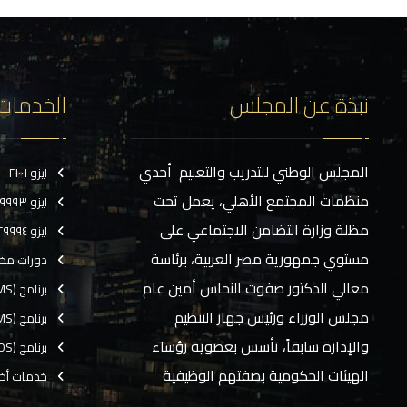
نبذة عن المجلس
الخدمات
المجلس الوطني للتدريب والتعليم أحدي
ايزو ٢١٠٠١
منظمات المجتمع الأهلي، يعمل تحت
ايزو ٢٩٩٩٣
مظلة وزارة التضامن الاجتماعي على
ايزو ٢٩٩٩٤
مستوي جمهورية مصر العربية، برئاسة
دورات مخ
معالي الدكتور صفوت النحاس أمين عام
برنامج (CMS)
مجلس الوزراء ورئيس جهاز التنظيم
برنامج (TMS)
والإدارة سابقاً، تأسس بعضوية رؤساء
برنامج (EOS)
الهيئات الحكومية بصفتهم الوظيفية
خدمات أخ