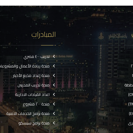
المبادرات
تدريب ٤٠٠٠ مصري
منحة ريادة الأعمال والمشروعا
منحة إعداد مذيع الأخبار
ططة
منحة تدريب المدربين
اعداد القيادات الادارية
منحة ٢٠٠٠ مشروع
منحة برامج الخدمات الامنية
رى
منحة برامج سيسكو