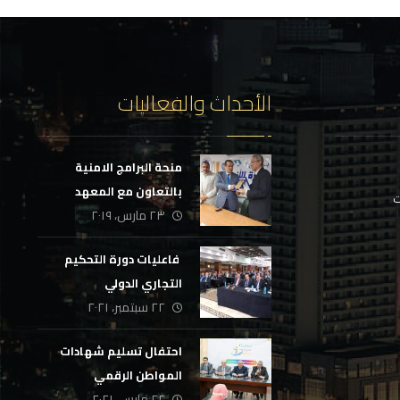
الأحداث والفعاليات
منحة البرامج الامنية
بالتعاون مع المعهد
ت
٢٣ مارس، ٢٠١٩
الأمني
‏ فاعليات دورة التحكيم
التجاري الدولي
٢٢ سبتمبر، ٢٠٢١
احتفال تسليم شهادات
المواطن الرقمي
٢٢ مارس، ٢٠٢١