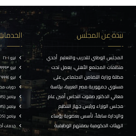
نبذة عن المجلس
الخدمات
المجلس الوطني للتدريب والتعليم أحدي
ايزو ٢١٠٠١
منظمات المجتمع الأهلي، يعمل تحت
ايزو ٢٩٩٩٣
مظلة وزارة التضامن الاجتماعي على
ايزو ٢٩٩٩٤
مستوي جمهورية مصر العربية، برئاسة
دورات مخ
معالي الدكتور صفوت النحاس أمين عام
برنامج (CMS)
مجلس الوزراء ورئيس جهاز التنظيم
برنامج (TMS)
والإدارة سابقاً، تأسس بعضوية رؤساء
برنامج (EOS)
الهيئات الحكومية بصفتهم الوظيفية
خدمات أخ