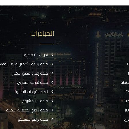
المبادرات
تدريب ٤٠٠٠ مصري
منحة ريادة الأعمال والمشروعا
منحة إعداد مذيع الأخبار
ططة
منحة تدريب المدربين
اعداد القيادات الادارية
منحة ٢٠٠٠ مشروع
منحة برامج الخدمات الامنية
رى
منحة برامج سيسكو