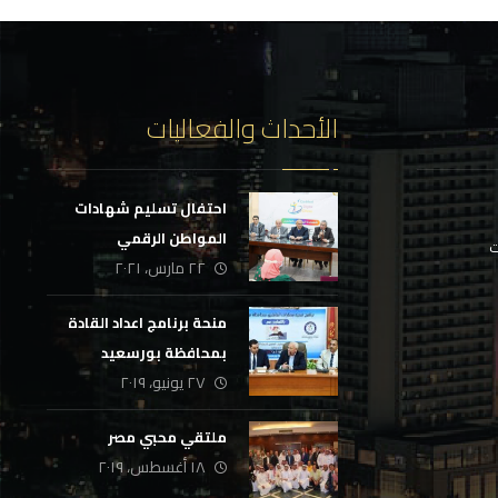
الأحداث والفعاليات
احتفال تسليم شهادات
المواطن الرقمي
ت
٢٢ مارس، ٢٠٢١
منحة برنامج اعداد القادة
بمحافظة بورسعيد
٢٧ يونيو، ٢٠١٩
ملتقي محبي مصر
١٨ أغسطس، ٢٠١٩