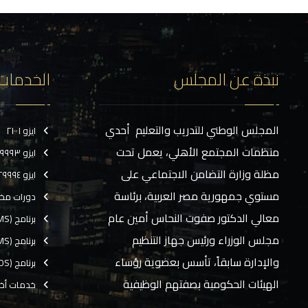
نبذة عن المجلس
الخدمات
المجلس الوطني للتدريب والتعليم أحدي
ايزو ٢١٠٠١
منظمات المجتمع الأهلي، يعمل تحت
ايزو ٢٩٩٩٣
مظلة وزارة التضامن الاجتماعي على
ايزو ٢٩٩٩٤
مستوي جمهورية مصر العربية، برئاسة
دورات مخ
معالي الدكتور صفوت النحاس أمين عام
برنامج (CMS)
مجلس الوزراء ورئيس جهاز التنظيم
برنامج (TMS)
والإدارة سابقاً، تأسس بعضوية رؤساء
برنامج (EOS)
الهيئات الحكومية بصفتهم الوظيفية
خدمات أخ