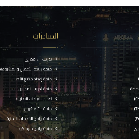
المبادرات
تدريب ٤٠٠٠ مصري
منحة ريادة الأعمال والمشروعا
منحة إعداد مذيع الأخبار
ططة
منحة تدريب المدربين
اعداد القيادات الادارية
منحة ٢٠٠٠ مشروع
منحة برامج الخدمات الامنية
رى
منحة برامج سيسكو