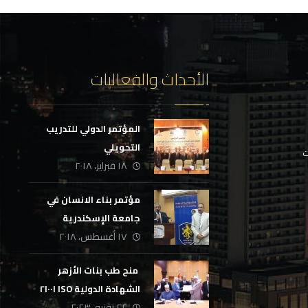
الأحداث والفعاليات
المؤتمر الدولي للتدريب
التحويلي
ت
١٨ فبراير، ٢٠١٨
مؤتمر بناء الانسان في
جامعة الإسكندرية
١٧ أغسطس، ٢٠١٨
‏ منح طب بنات الأزهر
الشهادة الدولية ISO ٢١٠٠١
٢٢ يونيو، ٢٠٢٣