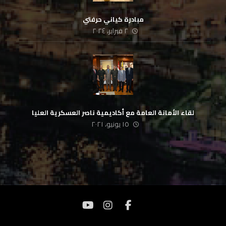
مبادرة كياني حرفتي
٢ فبراير، ٢٠٢٤
لقاء الأمانة العامة مع أكاديمية ناصر العسكرية العليا
١٥ يونيو، ٢٠٢١