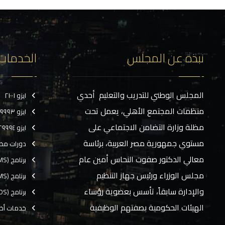
نبذة عن المجلس
الخدمات
المجلس الوطني للتدريب والتعليم أحدي
ايزو ٢١٠٠١
منظمات المجتمع الأهلي، يعمل تحت
ايزو ٢٩٩٩٣
مظلة وزارة التضامن الاجتماعي على
ايزو ٢٩٩٩٤
مستوي جمهورية مصر العربية، برئاسة
دورات مخ
معالي الدكتور صفوت النحاس أمين عام
برنامج (CMS)
مجلس الوزراء ورئيس جهاز التنظيم
برنامج (TMS)
والإدارة سابقاً، تأسس بعضوية رؤساء
برنامج (EOS)
الهيئات الحكومية بصفتهم الوظيفية
خدمات أخ