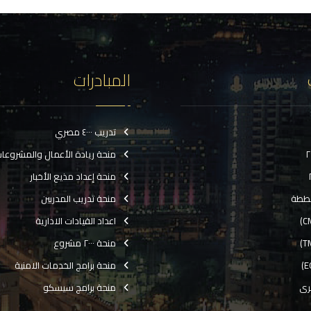
المبادرات
تدريب ٤٠٠٠ مصري
منحة ريادة الأعمال والمشروعا
منحة إعداد مذيع الأخبار
ططة
منحة تدريب المدربين
اعداد القيادات الادارية
منحة ٢٠٠٠ مشروع
منحة برامج الخدمات الامنية
رى
منحة برامج سيسكو