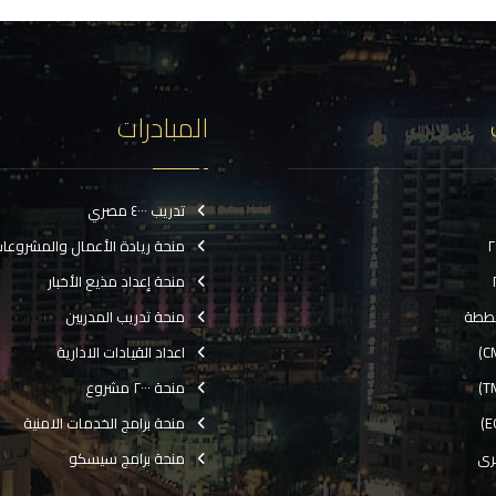
المبادرات
تدريب ٤٠٠٠ مصري
منحة ريادة الأعمال والمشروعا
منحة إعداد مذيع الأخبار
ططة
منحة تدريب المدربين
اعداد القيادات الادارية
منحة ٢٠٠٠ مشروع
منحة برامج الخدمات الامنية
رى
منحة برامج سيسكو