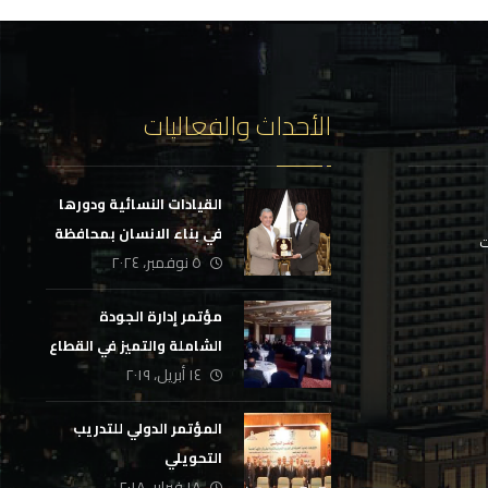
الأحداث والفعاليات
القيادات النسائية ودورها
في بناء الانسان بمحافظة
ت
٥ نوفمبر، ٢٠٢٤
الاسماعيلية
مؤتمر إدارة الجودة
الشاملة والتميز في القطاع
١٤ أبريل، ٢٠١٩
المصرفي
المؤتمر الدولي للتدريب
التحويلي
١٨ فبراير، ٢٠١٨