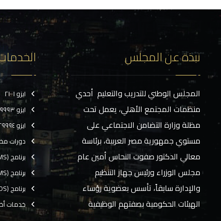
نبذة عن المجلس
الخدمات
المجلس الوطني للتدريب والتعليم أحدي
ايزو ٢١٠٠١
منظمات المجتمع الأهلي، يعمل تحت
ايزو ٢٩٩٩٣
مظلة وزارة التضامن الاجتماعي على
ايزو ٢٩٩٩٤
مستوي جمهورية مصر العربية، برئاسة
دورات مخ
معالي الدكتور صفوت النحاس أمين عام
برنامج (CMS)
مجلس الوزراء ورئيس جهاز التنظيم
برنامج (TMS)
والإدارة سابقاً، تأسس بعضوية رؤساء
برنامج (EOS)
الهيئات الحكومية بصفتهم الوظيفية
خدمات أخ