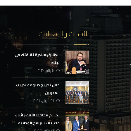
الأحداث والفعاليات
انطلاق مبادرة ثقافتك في
بيتك
ت
٤ يناير، ٢٠٢٠
حفل تخريج دبلومة تدريب
المدربين
٢١ أبريل، ٢٠٢١
تكريم محافظ الأقصر اثناء
فاعليات البرامج الوطنية
١ يوليو، ٢٠٢٢