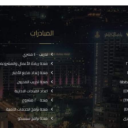
المبادرات
تدريب ٤٠٠٠ مصري
منحة ريادة الأعمال والمشروعا
منحة إعداد مذيع الأخبار
ططة
منحة تدريب المدربين
اعداد القيادات الادارية
منحة ٢٠٠٠ مشروع
منحة برامج الخدمات الامنية
رى
منحة برامج سيسكو