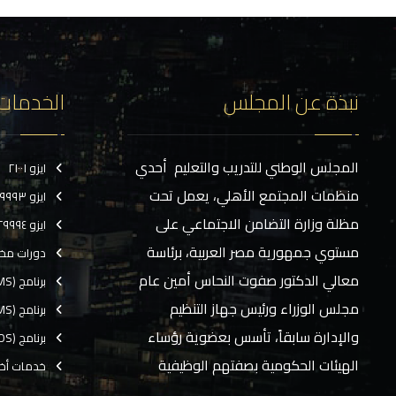
نبذة عن المجلس
الخدمات
المجلس الوطني للتدريب والتعليم أحدي
ايزو ٢١٠٠١
منظمات المجتمع الأهلي، يعمل تحت
ايزو ٢٩٩٩٣
مظلة وزارة التضامن الاجتماعي على
ايزو ٢٩٩٩٤
مستوي جمهورية مصر العربية، برئاسة
دورات مخ
معالي الدكتور صفوت النحاس أمين عام
برنامج (CMS)
مجلس الوزراء ورئيس جهاز التنظيم
برنامج (TMS)
والإدارة سابقاً، تأسس بعضوية رؤساء
برنامج (EOS)
الهيئات الحكومية بصفتهم الوظيفية
خدمات أخ