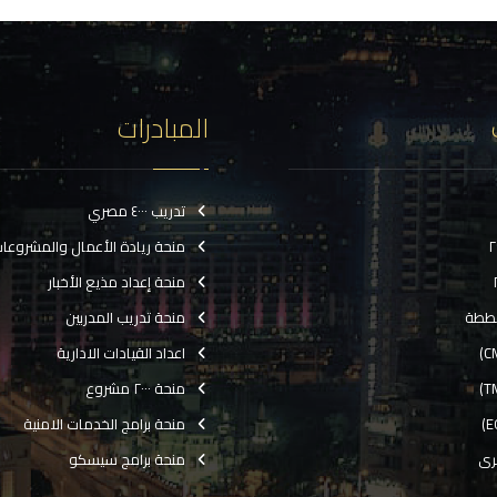
المبادرات
تدريب ٤٠٠٠ مصري
منحة ريادة الأعمال والمشروعا
منحة إعداد مذيع الأخبار
ططة
منحة تدريب المدربين
اعداد القيادات الادارية
منحة ٢٠٠٠ مشروع
منحة برامج الخدمات الامنية
رى
منحة برامج سيسكو