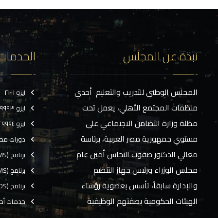
نبذة عن المجلس
الخدمات
المجلس الوطني للتدريب والتعليم أحدي
ايزو ٢١٠٠١
منظمات المجتمع الأهلي، يعمل تحت
ايزو ٢٩٩٩٣
مظلة وزارة التضامن الاجتماعي على
ايزو ٢٩٩٩٤
مستوي جمهورية مصر العربية، برئاسة
دورات مخ
معالي الدكتور صفوت النحاس أمين عام
برنامج (CMS)
مجلس الوزراء ورئيس جهاز التنظيم
برنامج (TMS)
والإدارة سابقاً، تأسس بعضوية رؤساء
برنامج (EOS)
الهيئات الحكومية بصفتهم الوظيفية
خدمات أخ