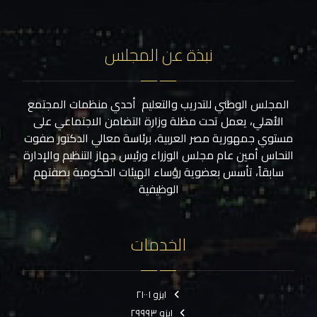
نبذة عن المجلس
المجلس الوطني للتدريب والتعليم أحدي منظمات المجتمع
الأهلي، يعمل تحت مظلة وزارة التضامن الاجتماعي على
مستوي جمهورية مصر العربية، برئاسة معالي الدكتور صفوت
النحاس أمين عام مجلس الوزراء ورئيس جهاز التنظيم والإدارة
سابقاً، تأسس بعضوية رؤساء الهيئات الحكومية بصفتهم
الوظيفية
الخدمات
ايزو ٢١٠٠١
ايزو ٢٩٩٩٣