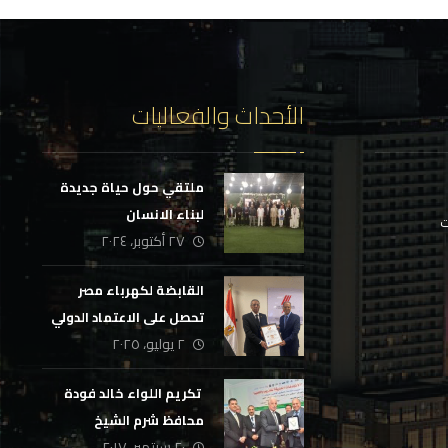
الأحداث والفعاليات
ملتقي حول حياة جديدة
لبناء الانسان
ت
٢٧ أكتوبر، ٢٠٢٤
القابضة لكهرباء مصر
تحصل على الاعتماد الدولي
٢ يوليو، ٢٠٢٥
لمركز إعداد القادة
‏ تكريم اللواء خالد فودة
محافظ شرم الشيخ
٢٠ سبتمبر، ٢٠١٧