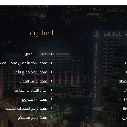
المبادرات
تدريب ٤٠٠٠ مصري
منحة ريادة الأعمال والمشروعا
منحة إعداد مذيع الأخبار
ططة
منحة تدريب المدربين
اعداد القيادات الادارية
منحة ٢٠٠٠ مشروع
منحة برامج الخدمات الامنية
رى
منحة برامج سيسكو