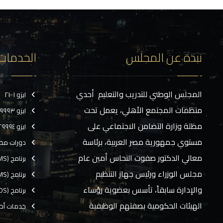
نبذة عن المجلس
الخدمات
المجلس الوطني للتدريب والتعليم أحدي
ايزو ٢١٠٠١
منظمات المجتمع الأهلي، يعمل تحت
ايزو ٢٩٩٩٣
مظلة وزارة التضامن الاجتماعي على
ايزو ٢٩٩٩٤
مستوي جمهورية مصر العربية، برئاسة
دورات مخ
معالي الدكتور صفوت النحاس أمين عام
برنامج (CMS)
مجلس الوزراء ورئيس جهاز التنظيم
برنامج (TMS)
والإدارة سابقاً، تأسس بعضوية رؤساء
برنامج (EOS)
الهيئات الحكومية بصفتهم الوظيفية
خدمات أخ