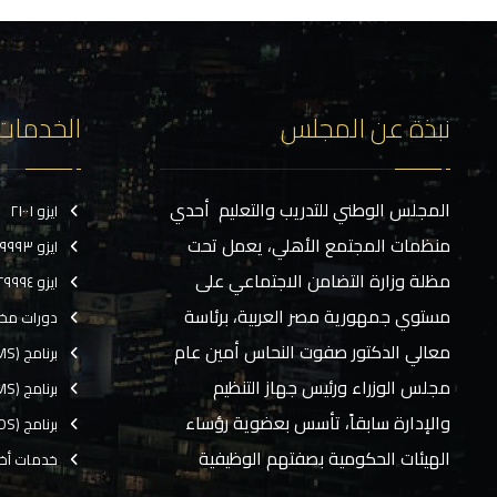
نبذة عن المجلس
الخدمات
المجلس الوطني للتدريب والتعليم أحدي
ايزو ٢١٠٠١
منظمات المجتمع الأهلي، يعمل تحت
ايزو ٢٩٩٩٣
مظلة وزارة التضامن الاجتماعي على
ايزو ٢٩٩٩٤
مستوي جمهورية مصر العربية، برئاسة
دورات مخ
معالي الدكتور صفوت النحاس أمين عام
برنامج (CMS)
مجلس الوزراء ورئيس جهاز التنظيم
برنامج (TMS)
والإدارة سابقاً، تأسس بعضوية رؤساء
برنامج (EOS)
الهيئات الحكومية بصفتهم الوظيفية
خدمات أخ