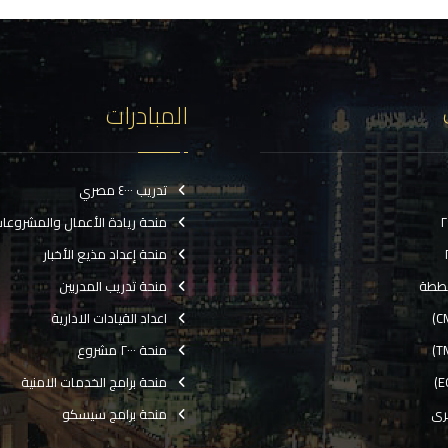
المبادرات
تدريب ٤٠٠٠ مصري
منحة ريادة الأعمال والمشروعا
منحة إعداد مذيع الأخبار
ططة
منحة تدريب المدربين
اعداد القيادات الادارية
منحة ٢٠٠٠ مشروع
منحة برامج الخدمات الامنية
رى
منحة برامج سيسكو