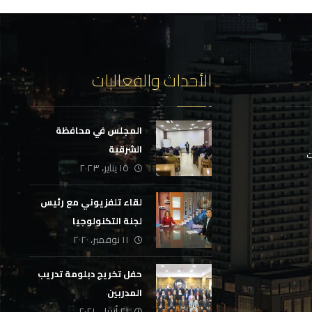
الأحداث والفعاليات
المجلس في محافظة
الشرقية
ت
١٥ يناير، ٢٠٢٣
لقاء تلفزيوني مع رئيس
لجنة التكنولوجيا
١١ نوفمبر، ٢٠٢٠
حفل تخريج دبلومة تدريب
المدربين
٢١ أبريل، ٢٠٢١