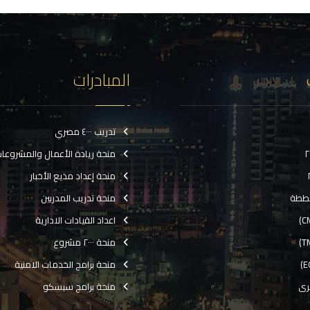
المبادرات
تدريب ٤٠٠٠ مصري
منحة ريادة الأعمال والمشروعا
منحة إعداد مذيع الأخبار
ططة
منحة تدريب المدربين
اعداد القيادات الادارية
منحة ٢٠٠٠ مشروع
منحة برامج الخدمات الامنية
رى
منحة برامج سيسكو