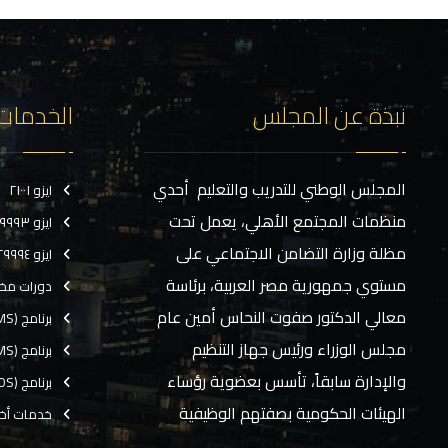
نبذة عن المجلس
الخدمات
المجلس الوطني للتدريب والتعليم أحدي
ايزو ٢١٠٠١
منظمات المجتمع الأهلي، يعمل تحت
ايزو ٢٩٩٩٣
مظلة وزارة التضامن الاجتماعي على
ايزو ٢٩٩٩٤
مستوي جمهورية مصر العربية، برئاسة
دورات مخ
معالي الدكتور صفوت النحاس أمين عام
برنامج (CMS)
مجلس الوزراء ورئيس جهاز التنظيم
برنامج (TMS)
والإدارة سابقاً، تأسس بعضوية رؤساء
برنامج (EOS)
الهيئات الحكومية بصفتهم الوظيفية
خدمات أخ