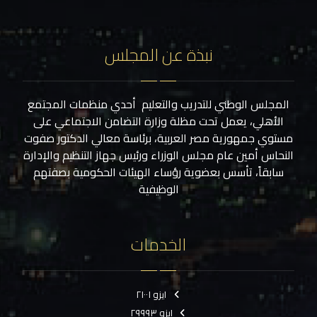
نبذة عن المجلس
المجلس الوطني للتدريب والتعليم أحدي منظمات المجتمع
الأهلي، يعمل تحت مظلة وزارة التضامن الاجتماعي على
مستوي جمهورية مصر العربية، برئاسة معالي الدكتور صفوت
النحاس أمين عام مجلس الوزراء ورئيس جهاز التنظيم والإدارة
سابقاً، تأسس بعضوية رؤساء الهيئات الحكومية بصفتهم
الوظيفية
الخدمات
ايزو ٢١٠٠١
ايزو ٢٩٩٩٣