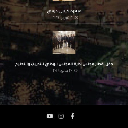
مبادرة كياني حرفتي
٢ فبراير، ٢٠٢٤
حفل افطار مجلس ادارة المجلس الوطني للتدريب والتعليم
٢٠ مايو، ٢٠١٩