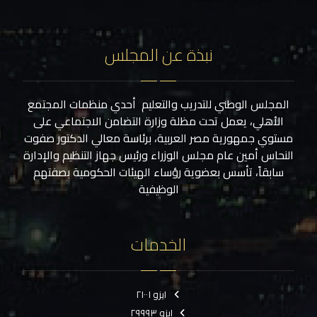
نبذة عن المجلس
المجلس الوطني للتدريب والتعليم أحدي منظمات المجتمع
الأهلي، يعمل تحت مظلة وزارة التضامن الاجتماعي على
مستوي جمهورية مصر العربية، برئاسة معالي الدكتور صفوت
النحاس أمين عام مجلس الوزراء ورئيس جهاز التنظيم والإدارة
سابقاً، تأسس بعضوية رؤساء الهيئات الحكومية بصفتهم
الوظيفية
الخدمات
ايزو ٢١٠٠١
ايزو ٢٩٩٩٣