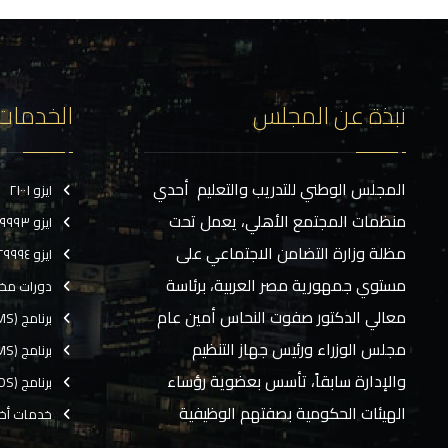
نبذة عن المجلس
الخدمات
المجلس الوطني للتدريب والتعليم أحدي
ايزو ٢١٠٠١
منظمات المجتمع الأهلي، يعمل تحت
ايزو ٢٩٩٩٣
مظلة وزارة التضامن الاجتماعي على
ايزو ٢٩٩٩٤
مستوي جمهورية مصر العربية، برئاسة
دورات مخ
معالي الدكتور صفوت النحاس أمين عام
برنامج (CMS)
مجلس الوزراء ورئيس جهاز التنظيم
برنامج (TMS)
والإدارة سابقاً، تأسس بعضوية رؤساء
برنامج (EOS)
الهيئات الحكومية بصفتهم الوظيفية
خدمات أخ