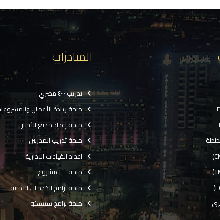
المبادرات
تدريب ٤٠٠٠ مصري
منحة ريادة الأعمال والمشروعا
منحة إعداد مذيع الأخبار
ططة
منحة تدريب المدربين
اعداد القيادات الادارية
منحة ٢٠٠٠ مشروع
منحة برامج الخدمات الامنية
رى
منحة برامج سيسكو