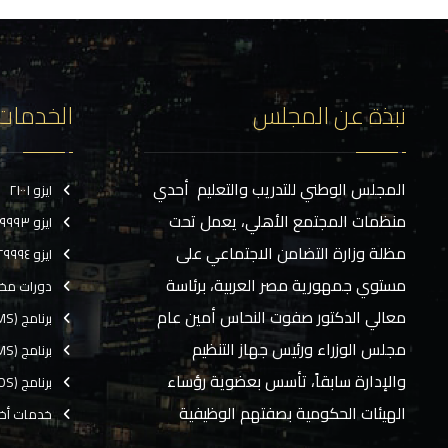
نبذة عن المجلس
الخدمات
المجلس الوطني للتدريب والتعليم أحدي
ايزو ٢١٠٠١
منظمات المجتمع الأهلي، يعمل تحت
ايزو ٢٩٩٩٣
مظلة وزارة التضامن الاجتماعي على
ايزو ٢٩٩٩٤
مستوي جمهورية مصر العربية، برئاسة
دورات مخ
معالي الدكتور صفوت النحاس أمين عام
برنامج (CMS)
مجلس الوزراء ورئيس جهاز التنظيم
برنامج (TMS)
والإدارة سابقاً، تأسس بعضوية رؤساء
برنامج (EOS)
الهيئات الحكومية بصفتهم الوظيفية
خدمات أخ