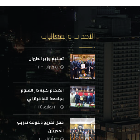
الأحداث والفعاليات
تسليم وزير الطيران
٥ فبراير، ٢٠٢٣
ت
انضمام كلية دار العلوم
بجامعة القاهرة الي
٢١ يوليو، ٢٠٢٤
المبادرة الوطنية لتأهيل
الجهاز الإداري بالدولة
حفل تخريج دبلومة تدريب
المدربين
٢١ أبريل، ٢٠٢١