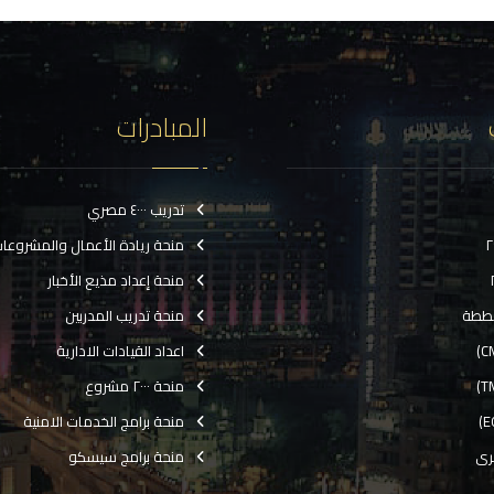
المبادرات
تدريب ٤٠٠٠ مصري
منحة ريادة الأعمال والمشروعا
منحة إعداد مذيع الأخبار
ططة
منحة تدريب المدربين
اعداد القيادات الادارية
منحة ٢٠٠٠ مشروع
منحة برامج الخدمات الامنية
رى
منحة برامج سيسكو