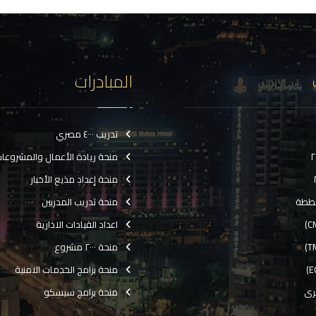
المبادرات
تدريب ٤٠٠٠ مصري
منحة ريادة الأعمال والمشروعا
منحة إعداد مذيع الأخبار
ططة
منحة تدريب المدربين
اعداد القيادات الادارية
منحة ٢٠٠٠ مشروع
منحة برامج الخدمات الامنية
رى
منحة برامج سيسكو