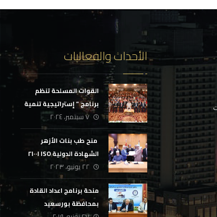
الأحداث والفعاليات
القوات المسلحة تنظم
برنامج ” إستراتيجية تنمية
ت
٧ سبتمبر، ٢٠٢٤
القيادة الوطنية ” بالتعاون
مع المجلس الوطنى
‏ منح طب بنات الأزهر
للتدريب والتعليم
الشهادة الدولية ISO ٢١٠٠١
٢٢ يونيو، ٢٠٢٣
منحة برنامج اعداد القادة
بمحافظة بورسعيد
٢٧ يونيو، ٢٠١٩