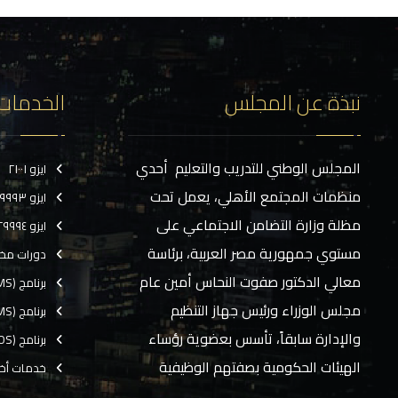
نبذة عن المجلس
الخدمات
المجلس الوطني للتدريب والتعليم أحدي
ايزو ٢١٠٠١
منظمات المجتمع الأهلي، يعمل تحت
ايزو ٢٩٩٩٣
مظلة وزارة التضامن الاجتماعي على
ايزو ٢٩٩٩٤
مستوي جمهورية مصر العربية، برئاسة
دورات مخ
معالي الدكتور صفوت النحاس أمين عام
برنامج (CMS)
مجلس الوزراء ورئيس جهاز التنظيم
برنامج (TMS)
والإدارة سابقاً، تأسس بعضوية رؤساء
برنامج (EOS)
الهيئات الحكومية بصفتهم الوظيفية
خدمات أخ