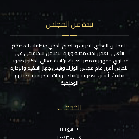
نبذة عن المجلس
المجلس الوطني للتدريب والتعليم أحدي منظمات المجتمع
الأهلي، يعمل تحت مظلة وزارة التضامن الاجتماعي على
مستوي جمهورية مصر العربية، برئاسة معالي الدكتور صفوت
النحاس أمين عام مجلس الوزراء ورئيس جهاز التنظيم والإدارة
سابقاً، تأسس بعضوية رؤساء الهيئات الحكومية بصفتهم
الوظيفية
الخدمات
ايزو ٢١٠٠١
ايزو ٢٩٩٩٣