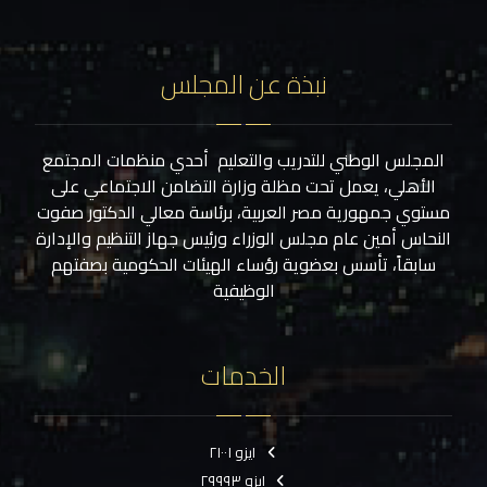
نبذة عن المجلس
المجلس الوطني للتدريب والتعليم أحدي منظمات المجتمع
الأهلي، يعمل تحت مظلة وزارة التضامن الاجتماعي على
مستوي جمهورية مصر العربية، برئاسة معالي الدكتور صفوت
النحاس أمين عام مجلس الوزراء ورئيس جهاز التنظيم والإدارة
سابقاً، تأسس بعضوية رؤساء الهيئات الحكومية بصفتهم
الوظيفية
الخدمات
ايزو ٢١٠٠١
ايزو ٢٩٩٩٣