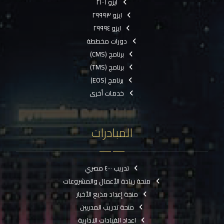
ايزو ٢١٠٠١
ايزو ٢٩٩٩٣
ايزو ٢٩٩٩٤
دورات مخططة
برنامج (CMS)
برنامج (TMS)
برنامج (EOS)
خدمات أخرى
المبادرات
تدريب ٤٠٠٠ مصري
منحة ريادة الأعمال والمشروعات
منحة إعداد مذيع الأخبار
منحة تدريب المدربين
اعداد القيادات الادارية