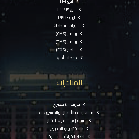
ايزو ٢١٠٠١
ايزو ٢٩٩٩٣
ايزو ٢٩٩٩٤
دورات مخططة
برنامج (CMS)
برنامج (TMS)
برنامج (EOS)
خدمات أخرى
المبادرات
تدريب ٤٠٠٠ مصري
منحة ريادة الأعمال والمشروعات
منحة إعداد مذيع الأخبار
منحة تدريب المدربين
اعداد القيادات الادارية