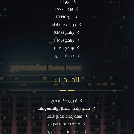
ايزو ٢١٠٠١
ايزو ٢٩٩٩٣
ايزو ٢٩٩٩٤
دورات مخططة
برنامج (CMS)
برنامج (TMS)
برنامج (EOS)
خدمات أخرى
المبادرات
تدريب ٤٠٠٠ مصري
منحة ريادة الأعمال والمشروعات
منحة إعداد مذيع الأخبار
منحة تدريب المدربين
اعداد القيادات الادارية