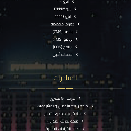
ايزو ٢١٠٠١
ايزو ٢٩٩٩٣
ايزو ٢٩٩٩٤
دورات مخططة
برنامج (CMS)
برنامج (TMS)
برنامج (EOS)
خدمات أخرى
المبادرات
تدريب ٤٠٠٠ مصري
منحة ريادة الأعمال والمشروعات
منحة إعداد مذيع الأخبار
منحة تدريب المدربين
اعداد القيادات الادارية