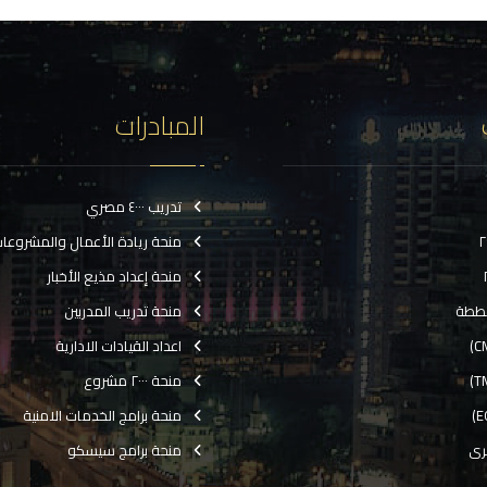
المبادرات
تدريب ٤٠٠٠ مصري
منحة ريادة الأعمال والمشروعا
منحة إعداد مذيع الأخبار
ططة
منحة تدريب المدربين
اعداد القيادات الادارية
منحة ٢٠٠٠ مشروع
منحة برامج الخدمات الامنية
رى
منحة برامج سيسكو