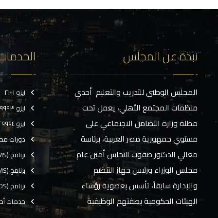
نبذة عن المجلس
الخدمات
المجلس الوطني للتدريب والتعليم أحدي
ايزو ٢١٠٠١
منظمات المجتمع الأهلي، يعمل تحت
ايزو ٢٩٩٩٣
مظلة وزارة التضامن الاجتماعي على
ايزو ٢٩٩٩٤
مستوي جمهورية مصر العربية، برئاسة
دورات مخ
معالي الدكتور صفوت النحاس أمين عام
برنامج (CMS)
مجلس الوزراء ورئيس جهاز التنظيم
برنامج (TMS)
والإدارة سابقاً، تأسس بعضوية رؤساء
برنامج (EOS)
الهيئات الحكومية بصفتهم الوظيفية
خدمات أخ