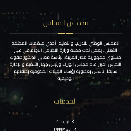
نبذة عن المجلس
المجلس الوطني للتدريب والتعليم أحدي منظمات المجتمع
الأهلي، يعمل تحت مظلة وزارة التضامن الاجتماعي على
مستوي جمهورية مصر العربية، برئاسة معالي الدكتور صفوت
النحاس أمين عام مجلس الوزراء ورئيس جهاز التنظيم والإدارة
سابقاً، تأسس بعضوية رؤساء الهيئات الحكومية بصفتهم
الوظيفية
الخدمات
ايزو ٢١٠٠١
ايزو ٢٩٩٩٣