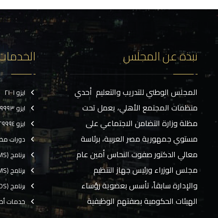
نبذة عن المجلس
الخدمات
المجلس الوطني للتدريب والتعليم أحدي
ايزو ٢١٠٠١
منظمات المجتمع الأهلي، يعمل تحت
ايزو ٢٩٩٩٣
مظلة وزارة التضامن الاجتماعي على
ايزو ٢٩٩٩٤
مستوي جمهورية مصر العربية، برئاسة
دورات مخ
معالي الدكتور صفوت النحاس أمين عام
برنامج (CMS)
مجلس الوزراء ورئيس جهاز التنظيم
برنامج (TMS)
والإدارة سابقاً، تأسس بعضوية رؤساء
برنامج (EOS)
الهيئات الحكومية بصفتهم الوظيفية
خدمات أخ