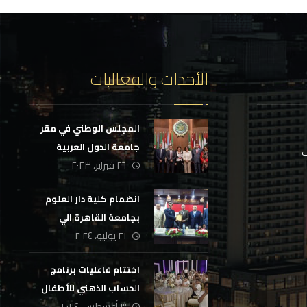
الأحداث والفعاليات
المجلس الوطني في مقر
جامعة الدول العربية
ت
٢٦ فبراير، ٢٠٢٣
انضمام كلية دار العلوم
بجامعة القاهرة الي
٢١ يوليو، ٢٠٢٤
المبادرة الوطنية لتأهيل
الجهاز الإداري بالدولة
اختتام فاعليات برنامج
الحساب الذهني للأطفال
٣ أغسطس، ٢٠٢٤
بالإسماعلية