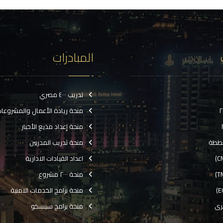
المبادرات
تدريب ٤٠٠٠ مصري
منحة ريادة الأعمال والمشروعا
منحة إعداد مذيع الأخبار
ططة
منحة تدريب المدربين
اعداد القيادات الادارية
منحة ٢٠٠٠ مشروع
منحة برامج الخدمات الامنية
رى
منحة برامج سيسكو