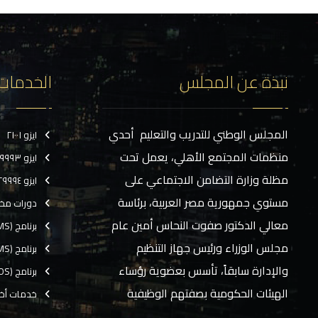
نبذة عن المجلس
الخدمات
المجلس الوطني للتدريب والتعليم أحدي
ايزو ٢١٠٠١
منظمات المجتمع الأهلي، يعمل تحت
ايزو ٢٩٩٩٣
مظلة وزارة التضامن الاجتماعي على
ايزو ٢٩٩٩٤
مستوي جمهورية مصر العربية، برئاسة
دورات مخ
معالي الدكتور صفوت النحاس أمين عام
برنامج (CMS)
مجلس الوزراء ورئيس جهاز التنظيم
برنامج (TMS)
والإدارة سابقاً، تأسس بعضوية رؤساء
برنامج (EOS)
الهيئات الحكومية بصفتهم الوظيفية
خدمات أخ