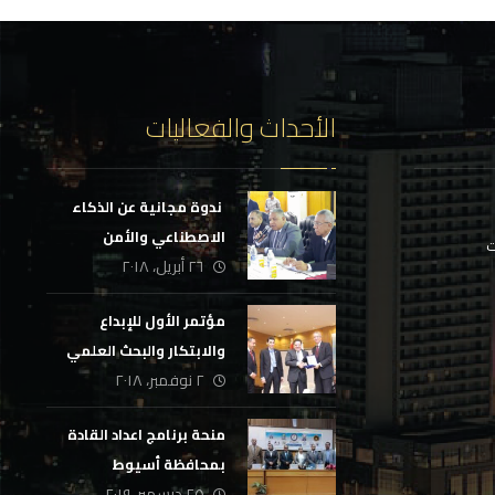
الأحداث والفعاليات
‏ ندوة مجانية عن الذكاء
الاصطناعي والأمن
ت
٢٦ أبريل، ٢٠١٨
السيبراني
مؤتمر الأول للإبداع
والابتكار والبحث العلمي
٢ نوفمبر، ٢٠١٨
منحة برنامج اعداد القادة
بمحافظة أسيوط
٢٥ ديسمبر، ٢٠١٩