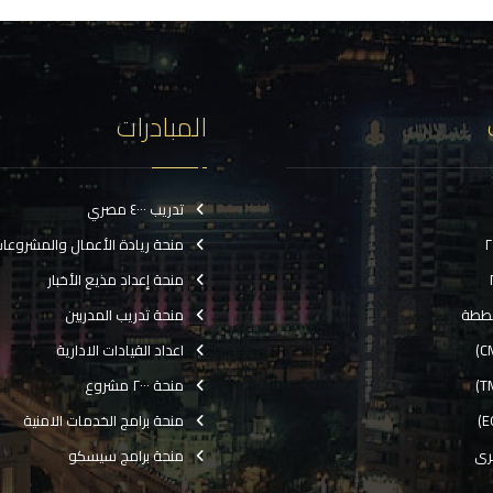
المبادرات
تدريب ٤٠٠٠ مصري
منحة ريادة الأعمال والمشروعا
منحة إعداد مذيع الأخبار
ططة
منحة تدريب المدربين
اعداد القيادات الادارية
منحة ٢٠٠٠ مشروع
منحة برامج الخدمات الامنية
رى
منحة برامج سيسكو