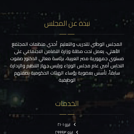
نبذة عن المجلس
المجلس الوطني للتدريب والتعليم أحدي منظمات المجتمع
الأهلي، يعمل تحت مظلة وزارة التضامن الاجتماعي على
مستوي جمهورية مصر العربية، برئاسة معالي الدكتور صفوت
النحاس أمين عام مجلس الوزراء ورئيس جهاز التنظيم والإدارة
سابقاً، تأسس بعضوية رؤساء الهيئات الحكومية بصفتهم
الوظيفية
الخدمات
ايزو ٢١٠٠١
ايزو ٢٩٩٩٣